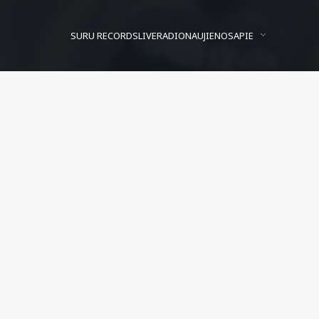
SURU RECORDS
LIVE
RADIO
NAUJIENOS
APIE
Alexander Hleb