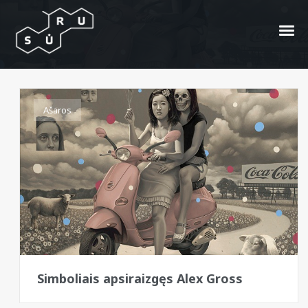
Alex Gross
Ašaros
Simboliais apsiraizgęs Alex Gross