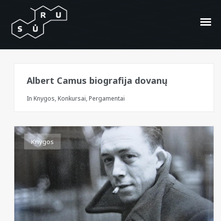
Albert Camus
Albert Camus biografija dovanų
In
Knygos
,
Konkursai
,
Pergamentai
Knygos