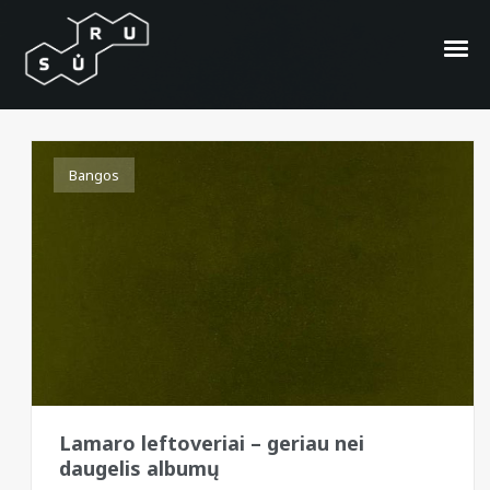
Aftermath Entertainment
Bangos
Lamaro leftoveriai – geriau nei
daugelis albumų