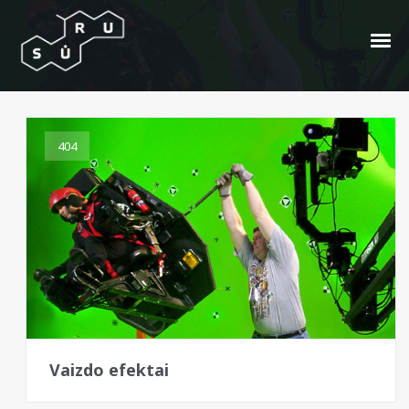
adobe after effects
404
Vaizdo efektai