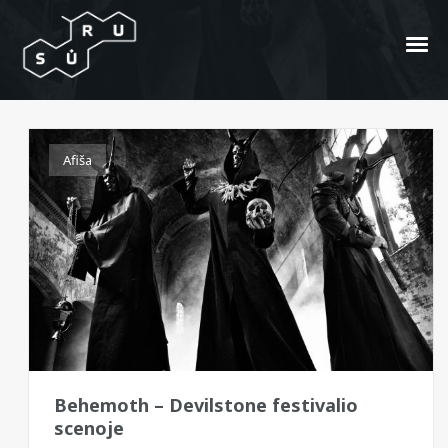
Adam Darski
Afiša
Behemoth – Devilstone festivalio
scenoje