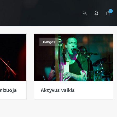
0
Bangos
onizuoja
Aktyvus vaikis