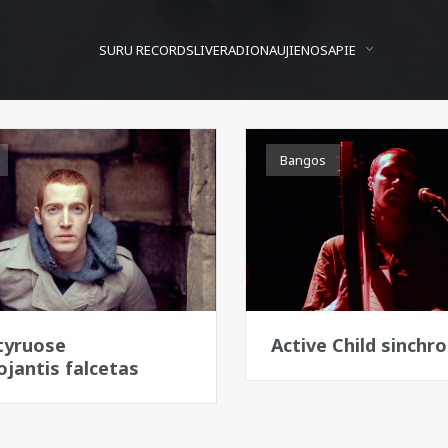
SURU RECORDS
LIVE
RADIO
NAUJIENOS
APIE
Bangos
Active Child
tyruose
Active Child sinchr
ojantis falcetas