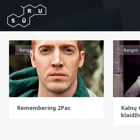
Bangos
Bangos
Remembering 2Pac
Kalnų 
klaidži