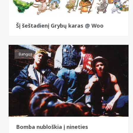
Šį šeštadienį Grybų karas @ Woo
Bangos
Bomba nubloškia į nineties