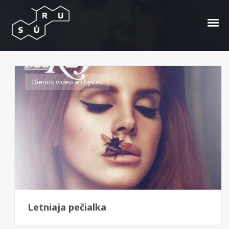
90s
Dienos video archyvas
Letniaja pečialka