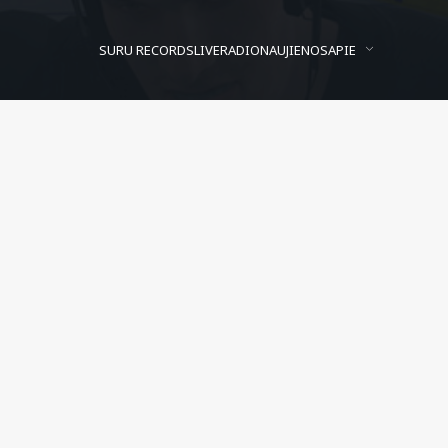
SURU RECORDS
LIVE
RADIO
NAUJIENOS
APIE
1000